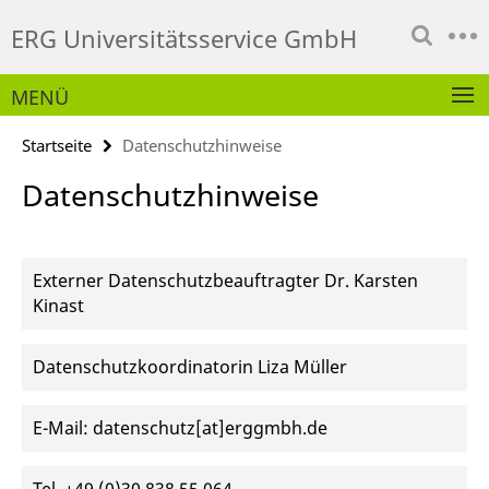
Springe
Service-
ERG Universitätsservice GmbH
direkt
Navigation
zu
Inhalt
MENÜ
Startseite
Datenschutzhinweise
Datenschutzhinweise
Externer Datenschutzbeauftragter Dr. Karsten
Kinast
Datenschutzkoordinatorin Liza Müller
E-Mail: datenschutz[at]erggmbh.de