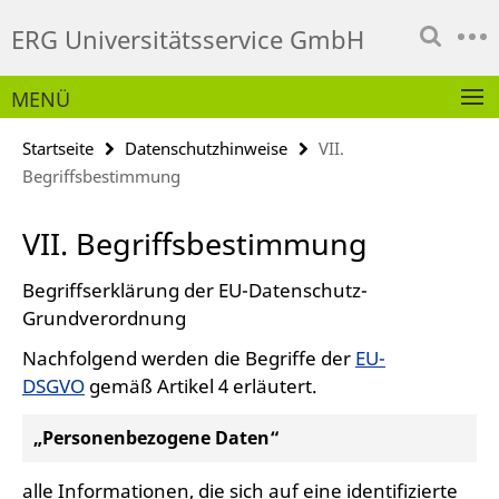
Springe
Service-
ERG Universitätsservice GmbH
direkt
Navigation
zu
Inhalt
MENÜ
Startseite
Datenschutzhinweise
VII.
Begriffsbestimmung
VII. Begriffsbestimmung
Begriffserklärung der EU-Datenschutz-
Grundverordnung
Nachfolgend werden die Begriffe der
EU-
DSGVO
gemäß Artikel 4 erläutert.
„Personenbezogene Daten“
alle Informationen, die sich auf eine identifizierte