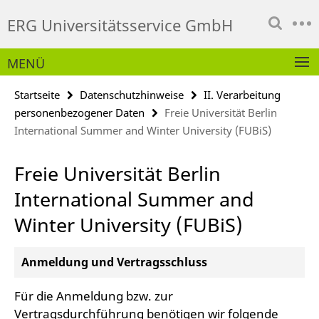
Springe
Service-
ERG Universitätsservice GmbH
direkt
Navigation
zu
Inhalt
MENÜ
Startseite
Datenschutzhinweise
II. Verarbeitung
personenbezogener Daten
Freie Universität Berlin
International Summer and Winter University (FUBiS)
Freie Universität Berlin
International Summer and
Winter University (FUBiS)
Anmeldung und Vertragsschluss
Für die Anmeldung bzw. zur
Vertragsdurchführung benötigen wir folgende