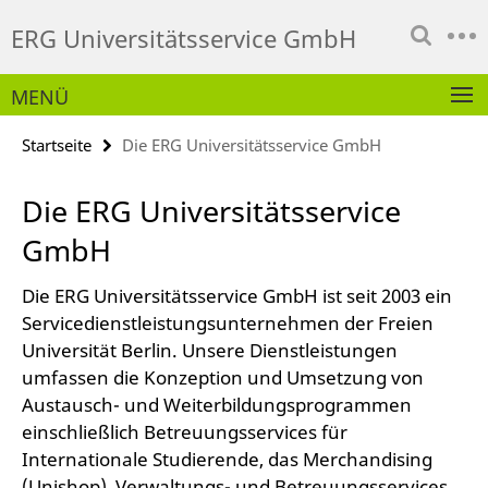
Springe
Service-
ERG Universitätsservice GmbH
direkt
Navigation
zu
Inhalt
MENÜ
Startseite
Die ERG Universitätsservice GmbH
Die ERG Universitätsservice
GmbH
Die ERG Universitätsservice GmbH ist seit 2003 ein
Servicedienstleistungsunternehmen der Freien
Universität Berlin. Unsere Dienstleistungen
umfassen die Konzeption und Umsetzung von
Austausch- und Weiterbildungsprogrammen
einschließlich Betreuungsservices für
Internationale Studierende, das Merchandising
(Unishop), Verwaltungs- und Betreuungsservices