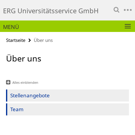
Springe
Service-
ERG Universitätsservice GmbH
direkt
Navigation
zu
Inhalt
MENÜ
Startseite
Über uns
Über uns
Alles einblenden
Stellenangebote
Team