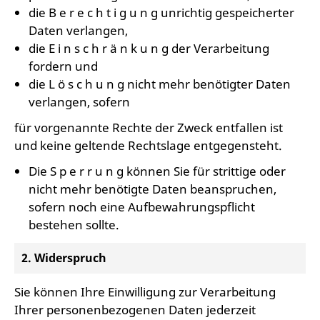
die B e r e c h t i g u n g unrichtig gespeicherter
Daten verlangen,
die E i n s c h r ä n k u n g der Verarbeitung
fordern und
die L ö s c h u n g nicht mehr benötigter Daten
verlangen, sofern
für vorgenannte Rechte der Zweck entfallen ist
und keine geltende Rechtslage entgegensteht.
Die S p e r r u n g können Sie für strittige oder
nicht mehr benötigte Daten beanspruchen,
sofern noch eine Aufbewahrungspflicht
bestehen sollte.
2. Widerspruch
Sie können Ihre Einwilligung zur Verarbeitung
Ihrer personenbezogenen Daten jederzeit