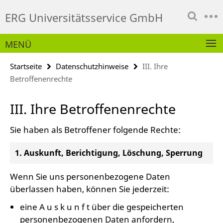
Springe
Service-
ERG Universitätsservice GmbH
direkt
Navigation
zu
Inhalt
MENÜ
Startseite
Datenschutzhinweise
III. Ihre
Betroffenenrechte
III. Ihre Betroffenenrechte
Sie haben als Betroffener folgende Rechte:
1. Auskunft, Berichtigung, Löschung, Sperrung
Wenn Sie uns personenbezogene Daten
überlassen haben, können Sie jederzeit:
eine A u s k u n f t über die gespeicherten
personenbezogenen Daten anfordern,