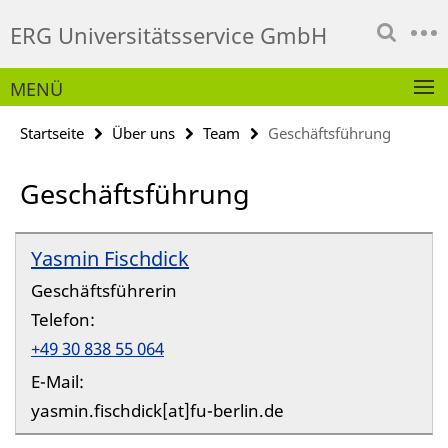
Springe
Service-
ERG Universitätsservice GmbH
direkt
Navigation
zu
Inhalt
MENÜ
Startseite
Über uns
Team
Geschäftsführung
Geschäftsführung
Yasmin Fischdick
Geschäftsführerin
Telefon:
+49 30 838 55 064
E-Mail:
yasmin.fischdick[at]fu-berlin.de