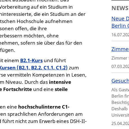
orbereitung auf ein Studium in
NEWS
ninteressierte, die ein Studium an der
Neue D
deutschen Hochschule aufnehmen
Berlin
sonen offen, die ihre
16.07.20
erbessern möchten, ohne
ehmen, sofern sie über das für den
Zimmer
rfügen.
Zimmer f
it einem
B2.1-Kurs
und führt
07.03.20
rsen (B2.1, B2.2, C1.1, C1.2)
zum
rse vermitteln Kompetenzen in Lesen,
Gesuch
em Niveau. Durch das
intensive
e Fortschritte
und eine
steile
Als Gast
Berlin f
Besichti
en eine
hochschulinterne C1-
Deshalb 
 ihren sprachlichen Anforderungen am
Universi
 führt nicht zum Erwerb eines DSH-II-
25.04.20