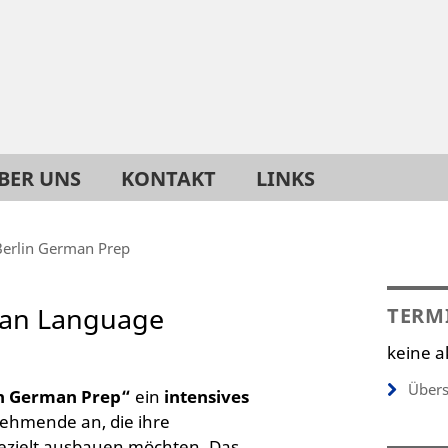
BER UNS
KONTAKT
LINKS
Berlin German Prep
man Language
TERM
keine a
Übers
in German Prep“
ein
intensives
nehmende an, die ihre
ezielt ausbauen möchten. Das