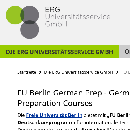
Springe
Service-
direkt
Navigation
zu
Inhalt
DIE ERG UNIVERSITÄTSSERVICE GMBH
Ü
Startseite
Die ERG Universitätsservice GmbH
FU 
FU Berlin German Prep - Ger
Preparation Courses
Die
Freie Universität Berlin
bietet mit
„FU Berl
Deutschkursprogramm
für internationale Teil
Deutschkenntnisse innerhalb weniger Monate g