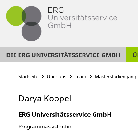
Springe
Service-
direkt
Navigation
zu
Inhalt
DIE ERG UNIVERSITÄTSSERVICE GMBH
Ü
Startseite
Über uns
Team
Masterstudiengang 
Darya Koppel
ERG Universitätsservice GmbH
Programmassistentin