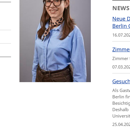
NEWS
Neue D
Berlin
16.07.20
Zimmer
Zimmer f
07.03.20
Gesuch
Als Gast
Berlin f
Besichti
Deshalb 
Universi
25.04.20