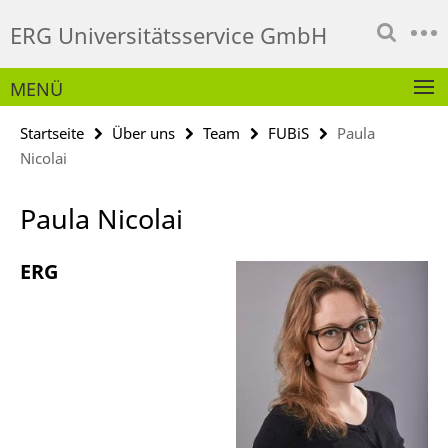
Springe
Service-
ERG Universitätsservice GmbH
direkt
Navigation
zu
Inhalt
MENÜ
Startseite
Über uns
Team
FUBiS
Paula
Nicolai
Paula Nicolai
ERG