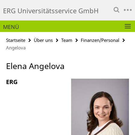
Springe
Service-
ERG Universitätsservice GmbH
direkt
Navigation
zu
Inhalt
MENÜ
Startseite
Über uns
Team
Finanzen/Personal
Angelova
Elena Angelova
ERG