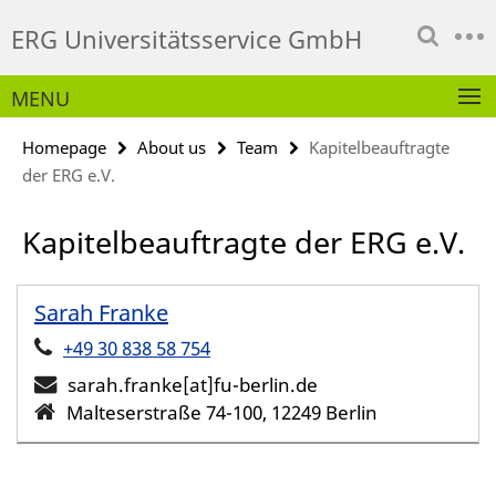
Springe
Service
ERG Universitätsservice GmbH
direkt
Navigation
zu
Inhalt
MENU
Homepage
About us
Team
Kapitelbeauftragte
der ERG e.V.
Kapitelbeauftragte der ERG e.V.
Sarah Franke
+49 30 838 58 754
sarah.franke[at]fu-berlin.de
Malteserstraße 74-100, 12249 Berlin