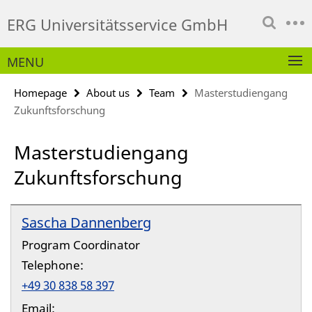
Springe
Service
ERG Universitätsservice GmbH
direkt
Navigation
zu
Inhalt
MENU
Homepage
About us
Team
Masterstudiengang
Zukunftsforschung
Masterstudiengang
Zukunftsforschung
Sascha Dannenberg
Program Coordinator
Telephone:
+49 30 838 58 397
Email: