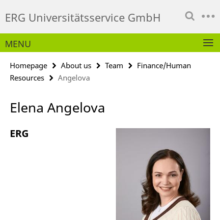
Springe
Service
ERG Universitätsservice GmbH
direkt
Navigation
zu
Inhalt
MENU
Homepage
About us
Team
Finance/Human
Resources
Angelova
Elena Angelova
ERG