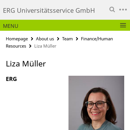
Springe
Service
ERG Universitätsservice GmbH
direkt
Navigation
zu
Inhalt
MENU
Homepage
About us
Team
Finance/Human
Resources
Liza Müller
Liza Müller
ERG